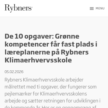
menu
MENU
De 10 opgaver: Grønne
kompetencer får fast plads i
læreplanerne på Rybners
Klimaerhvervsskole
05.02.2026
Rybners Klimaerhvervsskole arbejder
målrettet med ti opgaver, der fungerer som
pejlemærker for Klimaerhvervsskolens
arbejde og sætter retningen for udviklingen i
de kommende år. Her er en gennemgang af