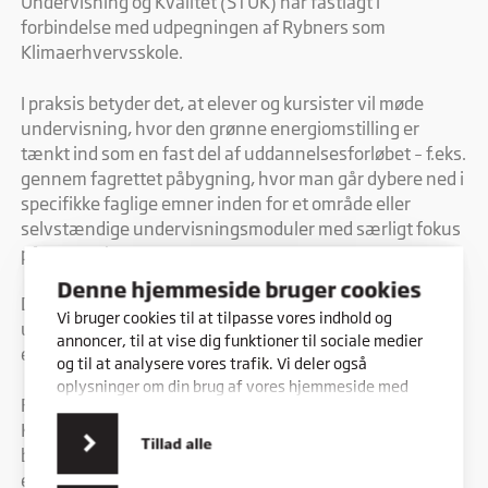
Undervisning og Kvalitet (STUK) har fastlagt i
forbindelse med udpegningen af Rybners som
Klimaerhvervsskole.
I praksis betyder det, at elever og kursister vil møde
undervisning, hvor den grønne energiomstilling er
tænkt ind som en fast del af uddannelsesforløbet – f.eks.
gennem fagrettet påbygning, hvor man går dybere ned i
specifikke faglige emner inden for et område eller
selvstændige undervisningsmoduler med særligt fokus
på grønne kompetencer.
Denne hjemmeside bruger cookies
De grønne vinkler i uddannelserne udvikles med
Vi bruger cookies til at tilpasse vores indhold og
udgangspunkt i den nuværende ramme for Rybners
annoncer, til at vise dig funktioner til sociale medier
erhvervsuddannelser.
og til at analysere vores trafik. Vi deler også
oplysninger om din brug af vores hjemmeside med
For at drive arbejdet fremad har Rybners
vores partnere inden for sociale medier,
Klimaerhvervsskole nedsat et udviklingsteam
annonceringspartnere og analysepartnere. Vores
Tillad alle
bestående af undervisere fra både
partnere kan kombinere disse data med andre
oplysninger, du har givet dem, eller som de har
erhvervsuddannelserne og kursusafdelingen. Teamets