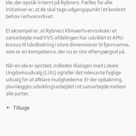
ide, der opstår internt på Rybners. Fælles for alle
initiativer er, at de skal tage udgangspunkt i et konkret
Marketing
behov i erhvervslivet.
Marketing cookies bruges til at spore brugere på tværs af
websites. Hensigten er at vise annoncer, der er relevante og
engagerende for den enkelte bruger, og dermed mere
Et eksempel er, at Rybners Klimaerhvervsskole i et
værdifulde for udgivere og tredjeparts-annoncører.
samarbejde med VVS-afdelingen har udviklet et AMU-
kursus til hårdlodning i store dimensioner til fjernvarme,
som er en kompetence, der nu er stor efterspørgsel på.
Når en ide er opstået, indledes dialogen med Lokale
Ungdomsudvalg (LUU) og/eller det relevante faglige
udvalg for at afklare mulighederne. Er der opbakning,
planlægges udviklingsarbejdet i et samarbejde mellem
alle parter.
Tilbage