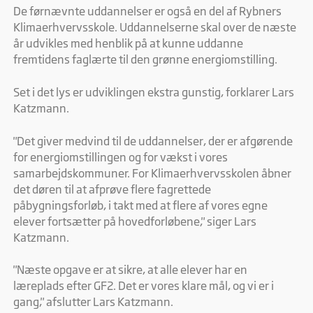
Statistiske cookies giver hjemmesideejere indsigt i brugernes
De førnævnte uddannelser er også en del af Rybners
interaktion med hjemmesiden, ved at indsamle og rapportere
Klimaerhvervsskole. Uddannelserne skal over de næste
oplysninger anonymt.
år udvikles med henblik på at kunne uddanne
fremtidens faglærte til den grønne energiomstilling.
Marketing
Marketing cookies bruges til at spore brugere på tværs af
Set i det lys er udviklingen ekstra gunstig, forklarer Lars
websites. Hensigten er at vise annoncer, der er relevante og
engagerende for den enkelte bruger, og dermed mere
Katzmann.
værdifulde for udgivere og tredjeparts-annoncører.
"Det giver medvind til de uddannelser, der er afgørende
for energiomstillingen og for vækst i vores
samarbejdskommuner. For Klimaerhvervsskolen åbner
det døren til at afprøve flere fagrettede
påbygningsforløb, i takt med at flere af vores egne
elever fortsætter på hovedforløbene," siger Lars
Katzmann.
"Næste opgave er at sikre, at alle elever har en
læreplads efter GF2. Det er vores klare mål, og vi er i
gang," afslutter Lars Katzmann.