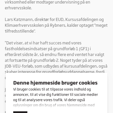
virksomhed eller modtager undervisning på en
erhvervsskole.
Lars Katzmann, direktør for EUD, Kursusafdelingen og
Klimaerhvervsskolen på Rybners, kalder optaget "meget
tilfredsstillende".
“Det viser, at vi har haft succes med vores
fastholdelsesindsatser på grundforløb 1 (GF1) i
efteråret sidste år, så endnu flere end ventet har valgt
at fortsætte på grundforløb 2. Noget tyder på at vores
JOB-VEU-forløb, som udbydes af kursusafdelingen, også
skaber interesse for grundforløbsuddannelserne, fordi
de hjælper flere ud på arbejdsmarkedet," siger han.
Denne hjemmeside bruger cookies
JOB-VEU-forløb er efterspørgselsdrevet
Vi bruger cookies til at tilpasse vores indhold og
annoncer, til at vise dig funktioner til sociale medier
opkvalificeringsforløb for ledige eller
og til at analysere vores trafik. Vi deler også
erhvervsskoleelever, der er under uddannelse.
oplysninger om din brug af vores hjemmeside med
vores partnere inden for sociale medier,
For Rybners betyder det øgede optag af GF2-elever en