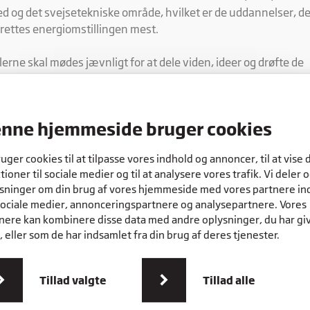
d og det svejsetekniske område, hvilket er de uddannelser, de
rettes energiomstillingen mest.
lerne skal mødes jævnligt for at dele viden, ideer og drøfte de
petencebehov, der er nu og kommer til at være. Det skal ske i
arbejde med landets faglige udvalg, der er med til at definere
vene til erhvervsuddannelserne og derfor har et tæt indblik i
nne hjemmeside bruger cookies
nchernes udvikling og behov for nye kompetencer.
ruger cookies til at tilpasse vores indhold og annoncer, til at vise 
lerne har allerede mødtes to gange og skal fremover mødes
tioner til sociale medier og til at analysere vores trafik. Vi deler 
nligt med Rybners som facilitator.
sninger om din brug af vores hjemmeside med vores partnere in
sociale medier, annonceringspartnere og analysepartnere. Vores
lærere skal være med til at drive udviklingen
nere kan kombinere disse data med andre oplysninger, du har gi
 eller som de har indsamlet fra din brug af deres tjenester.
ernt på Rybners har skolen samlet et udviklingsteam.
met består af faglærere fra de førnævnte uddannelser. Da de
Tillad valgte
Tillad alle
der deres fag og elevernes behov indgående skal de være med 