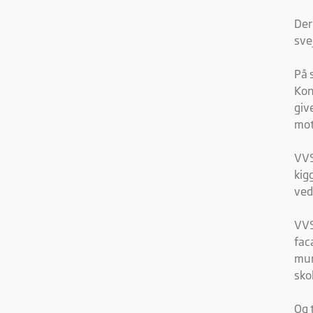
Marke
annon
Der
værdi
sve
På 
Kon
giv
mot
VVS
kig
ved
VVS
fac
mun
sko
Og 