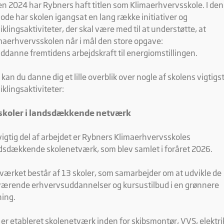
en 2024 har Rybners haft titlen som Klimaerhvervsskole. I den
iode har skolen igangsat en lang række initiativer og
iklingsaktiviteter, der skal være med til at understøtte, at
maerhvervsskolen når i mål den store opgave:
uddanne fremtidens arbejdskraft til energiomstillingen.
 kan du danne dig et lille overblik over nogle af skolens vigtigs
iklingsaktiviteter:
skoler i landsdækkende netværk
vigtig del af arbejdet er Rybners Klimaerhvervsskoles
dsdækkende skolenetværk, som blev samlet i foråret 2026.
værket består af 13 skoler, som samarbejder om at udvikle de
ærende erhvervsuddannelser og kursustilbud i en grønnere
ning.
 er etableret skolenetværk inden for skibsmontør, VVS, elektri