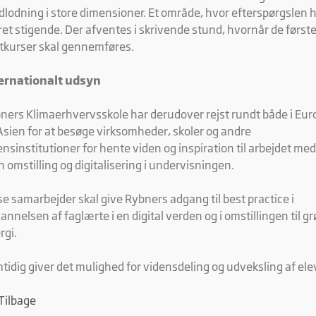
dlodning i store dimensioner. Et område, hvor efterspørgslen 
et stigende. Der afventes i skrivende stund, hvornår de først
otkurser skal gennemføres.
ernationalt udsyn
ners Klimaerhvervsskole har derudover rejst rundt både i Eur
Asien for at besøge virksomheder, skoler og andre
ensinstitutioner for hente viden og inspiration til arbejdet me
n omstilling og digitalisering i undervisningen.
se samarbejder skal give Rybners adgang til best practice i
annelsen af faglærte i en digital verden og i omstillingen til g
rgi.
tidig giver det mulighed for vidensdeling og udveksling af ele
Tilbage