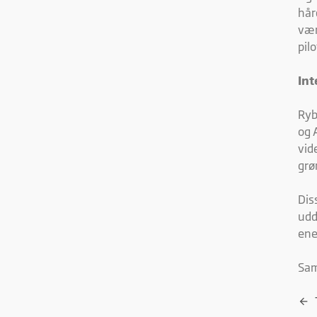
hår
vær
pil
Int
Ryb
og 
vid
grø
Dis
udd
ene
Sam