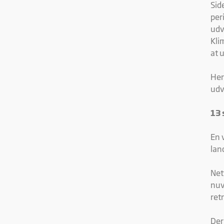
Sid
per
udv
Kli
at 
Her
udv
13 
En 
lan
Net
nuv
ret
Der