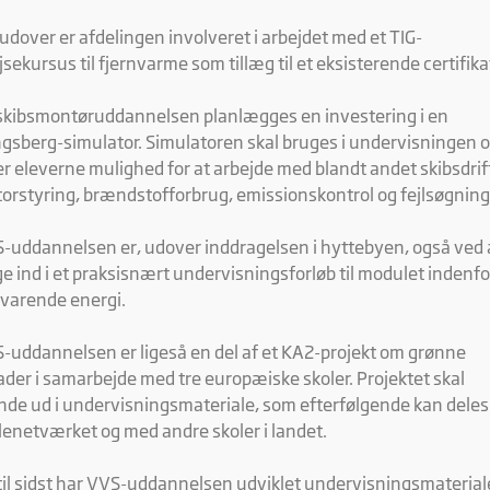
ting cookies bruges til at spore brugere på tværs af websites. Hensigten er at vis
cer, der er relevante og engagerende for den enkelte bruger, og dermed mere
udover er afdelingen involveret i arbejdet med et TIG-
fulde for udgivere og tredjeparts-annoncører.
jsekursus til fjernvarme som tillæg til et eksisterende certifika
skibsmontøruddannelsen planlægges en investering i en
gsberg-simulator. Simulatoren skal bruges i undervisningen 
er eleverne mulighed for at arbejde med blandt andet skibsdrif
orstyring, brændstofforbrug, emissionskontrol og fejlsøgning
-uddannelsen er, udover inddragelsen i hyttebyen, også ved 
ge ind i et praksisnært undervisningsforløb til modulet indenfo
varende energi.
-uddannelsen er ligeså en del af et KA2-projekt om grønne
ader i samarbejde med tre europæiske skoler. Projektet skal
de ud i undervisningsmateriale, som efterfølgende kan deles 
lenetværket og med andre skoler i landet.
til sidst har VVS-uddannelsen udviklet undervisningsmateriale