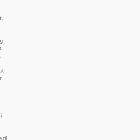
e
t.
og
t,
.
at
r
i
 til