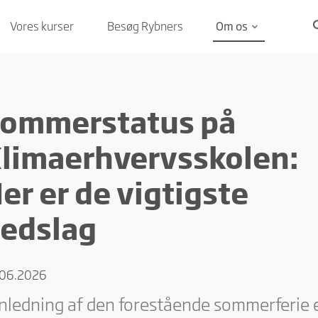
se
Vores kurser
Besøg Rybners
Om os
keyboard_arrow_down
ommerstatus på
limaerhvervsskolen:
er er de vigtigste
edslag
.06.2026
anledning af den forestående sommerferie 