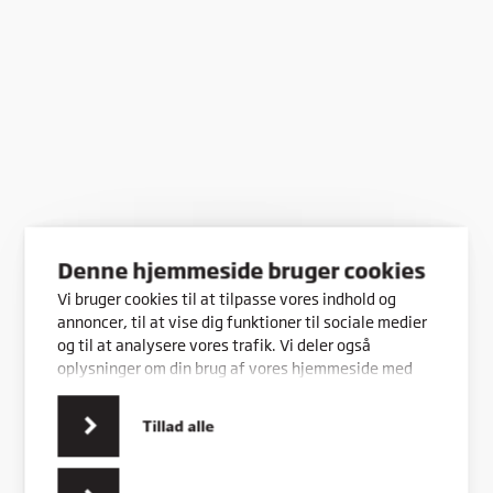
Denne hjemmeside bruger cookies
Vi bruger cookies til at tilpasse vores indhold og
annoncer, til at vise dig funktioner til sociale medier
og til at analysere vores trafik. Vi deler også
oplysninger om din brug af vores hjemmeside med
vores partnere inden for sociale medier,
annonceringspartnere og analysepartnere. Vores
Tillad alle
partnere kan kombinere disse data med andre
oplysninger, du har givet dem, eller som de har
indsamlet fra din brug af deres tjenester.