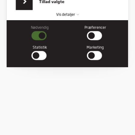
Tillad valgte
Vis detaljer
Nødvendig
Præferencer
Nødvendig
Nødvendige cookies hjælper med at gøre en hjemmeside
brugbar ved at aktivere grundlæggende funktioner såsom
Statistik
Marketing
side-navigation og adgang til sikre områder af hjemmesiden.
Hjemmesiden kan ikke fungere ordentligt uden disse cookies.
Præferencer
Præference cookies gør det muligt for en hjemmeside at huske
oplysninger, der ændrer den måde hjemmesiden ser ud eller
opfører sig på. F.eks. dit foretrukne sprog, eller den region, du
befinder dig i.
Statistik
Statistiske cookies giver hjemmesideejere indsigt i brugernes
interaktion med hjemmesiden, ved at indsamle og rapportere
oplysninger anonymt.