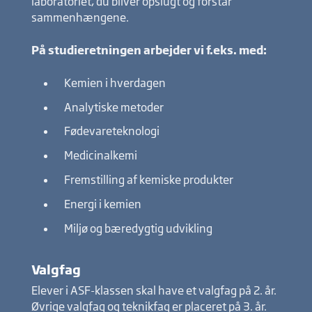
laboratoriet, du bliver opslugt og forstår
sammenhængene.
På studieretningen arbejder vi f.eks. med:
Kemien i hverdagen
Analytiske metoder
Fødevareteknologi
Medicinalkemi
Fremstilling af kemiske produkter
Energi i kemien
Miljø og bæredygtig udvikling
Valgfag
Elever i ASF-klassen skal have et valgfag på 2. år.
Øvrige valgfag og teknikfag er placeret på 3. år.