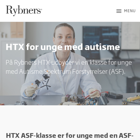
menu
MENU
HTX for unge med autisme
På Rybners HTX udbyder vi en klasse for unge
med Autisme Spektrum Forstyrrelser (ASF).
HTX ASF-klasse er for unge med en ASF-