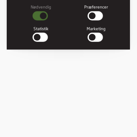
Nødvendig
Præferencer
Nødvendig
Nødvendige cookies hjælper med at gøre en hjemmeside
brugbar ved at aktivere grundlæggende funktioner såsom
Statistik
Marketing
side-navigation og adgang til sikre områder af hjemmesiden.
Hjemmesiden kan ikke fungere ordentligt uden disse cookies.
Præferencer
Præference cookies gør det muligt for en hjemmeside at
huske oplysninger, der ændrer den måde hjemmesiden ser
ud eller opfører sig på. F.eks. dit foretrukne sprog, eller den
region, du befinder dig i.
Statistik
Statistiske cookies giver hjemmesideejere indsigt i
brugernes interaktion med hjemmesiden, ved at indsamle og
rapportere oplysninger anonymt.
Marketing
Marketing cookies bruges til at spore brugere på tværs af