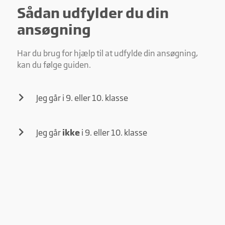
websites. Hensigten er at vise annoncer, der er relevante og
Sådan udfylder du din
engagerende for den enkelte bruger, og dermed mere
værdifulde for udgivere og tredjeparts-annoncører.
ansøgning
Har du brug for hjælp til at udfylde din ansøgning,
kan du følge guiden.
Jeg går i 9. eller 10. klasse
Jeg går
ikke
i 9. eller 10. klasse