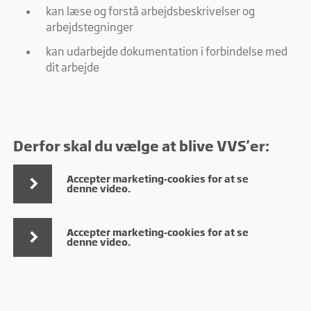
kan læse og forstå arbejdsbeskrivelser og
arbejdstegninger
Marketing
Marketing cookies bruges til at spore brugere på tværs af
kan udarbejde dokumentation i forbindelse med
websites. Hensigten er at vise annoncer, der er relevante og
dit arbejde
engagerende for den enkelte bruger, og dermed mere
værdifulde for udgivere og tredjeparts-annoncører.
Derfor skal du vælge at blive VVS'er:
Accepter marketing-cookies for at se
denne video.
Accepter marketing-cookies for at se
denne video.