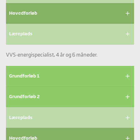
add
Hovedforløb
add
Læreplads
VVS-energispecialist, 4 år og 6 måneder.
add
Grundforløb 1
add
Grundforløb 2
add
Læreplads
add
Hovedforløb