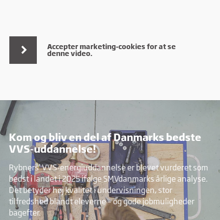
Accepter marketing-cookies for at se
denne video.
Kom og bliv en del af Danmarks bedste
VVS-uddannelse!
Rybners’ VVS-energiuddannelse er blevet vurderet som
bedst i landet i 2025 ifølge SMVdanmarks årlige analyse.
Det betyder høj kvalitet i undervisningen, stor
tilfredshed blandt eleverne – og gode jobmuligheder
bagefter.