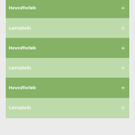
add
Hovedforløb
add
Læreplads
add
Hovedforløb
add
Læreplads
add
Hovedforløb
add
Læreplads