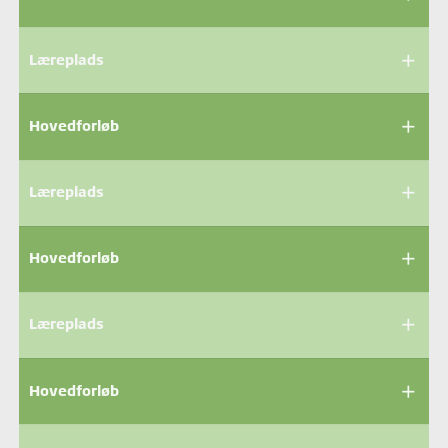
add
Læreplads
add
Hovedforløb
add
Læreplads
add
Hovedforløb
add
Læreplads
add
Hovedforløb