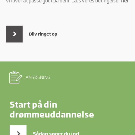
Vi lover at passe godt på dem. Læs vores betingelser
her
Bliv ringet op
ANSØGNING
Start på din
drømmeuddannelse
Sådan søger du ind