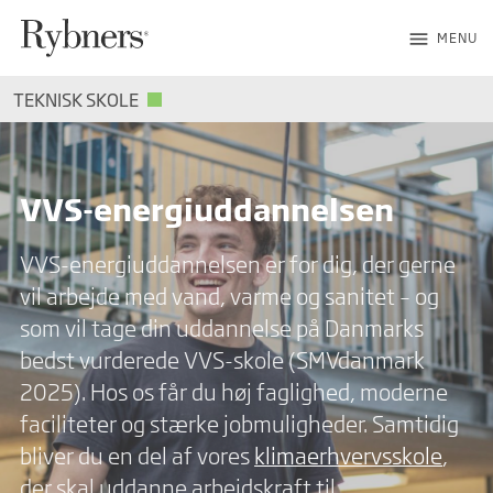
menu
MENU
TEKNISK SKOLE
VVS-energiuddannelsen
VVS-energiuddannelsen er for dig, der gerne
vil arbejde med vand, varme og sanitet – og
som vil tage din uddannelse på Danmarks
bedst vurderede VVS-skole (SMVdanmark
2025). Hos os får du høj faglighed, moderne
faciliteter og stærke jobmuligheder. Samtidig
bliver du en del af vores
klimaerhvervsskole
,
der skal uddanne arbejdskraft til