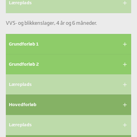
add
Læreplads
VVS- og blikkenslager, 4 år og 6 måneder.
add
Grundforløb 1
add
Grundforløb 2
add
Læreplads
add
Hovedforløb
add
Læreplads