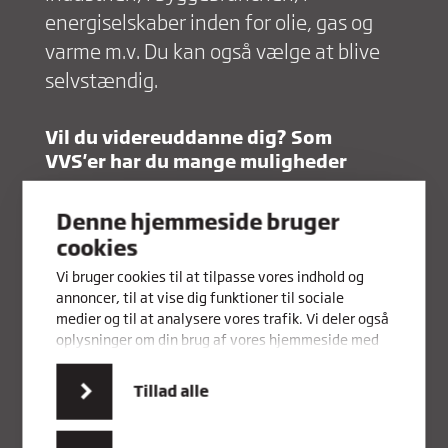
energiselskaber inden for olie, gas og
varme m.v. Du kan også vælge at blive
selvstændig.
Vil du videreuddanne dig? Som
VVS'er har du mange muligheder
Du kan bl.a. videreuddanne dig til kort- og
landmålingstekniker, byggetekniker,
Denne hjemmeside bruger
energiteknolog, installatør og
cookies
professionsbachelor i bygningskonstruktion.
Vi bruger cookies til at tilpasse vores indhold og
annoncer, til at vise dig funktioner til sociale
Som færdiguddannet VVS’er fra Rybners starter
medier og til at analysere vores trafik. Vi deler også
du med et solidt rygstød – vores VVS-uddannelse
oplysninger om din brug af vores hjemmeside med
er kåret som den bedste i landet i SMVdanmarks
vores partnere inden for sociale medier,
seneste analyse for 2025.
annonceringspartnere og analysepartnere. Vores
Tillad alle
partnere kan kombinere disse data med andre
oplysninger, du har givet dem, eller som de har
indsamlet fra din brug af deres tjenester.