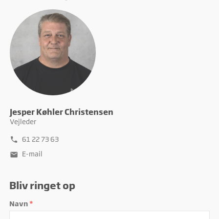
Jesper Køhler Christensen
Vejleder
61 22 73 63
phone
E-mail
mail
Bliv ringet op
Navn
*