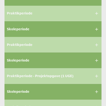
add
Praktikperiode
add
Skoleperiode
add
Praktikperiode
add
Skoleperiode
add
Praktikperiode - Projektopgave (1 UGE)
add
Skoleperiode