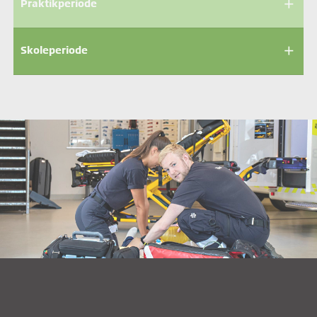
add
Praktikperiode
add
Skoleperiode