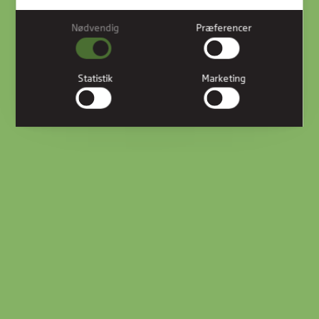
Nødvendig
Præferencer
Nødvendig
Nødvendige cookies hjælper med at gøre en hjemmeside
brugbar ved at aktivere grundlæggende funktioner såsom
Statistik
Marketing
side-navigation og adgang til sikre områder af hjemmesiden.
Hjemmesiden kan ikke fungere ordentligt uden disse cookies.
Præferencer
Præference cookies gør det muligt for en hjemmeside at
huske oplysninger, der ændrer den måde hjemmesiden ser
ud eller opfører sig på. F.eks. dit foretrukne sprog, eller den
region, du befinder dig i.
Statistik
Statistiske cookies giver hjemmesideejere indsigt i
brugernes interaktion med hjemmesiden, ved at indsamle og
rapportere oplysninger anonymt.
Marketing