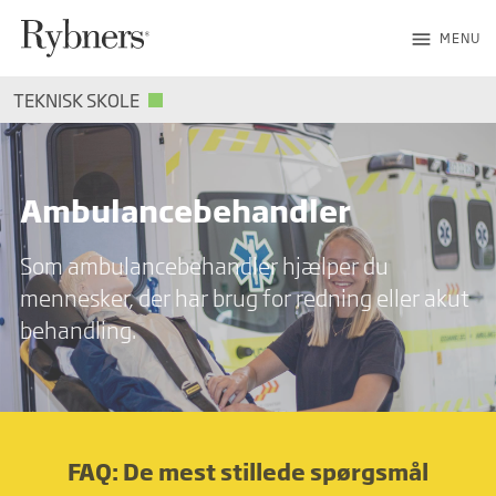
menu
MENU
TEKNISK SKOLE
Ambulancebehandler
Som ambulancebehandler hjælper du
mennesker, der har brug for redning eller akut
behandling.
FAQ: De mest stillede spørgsmål