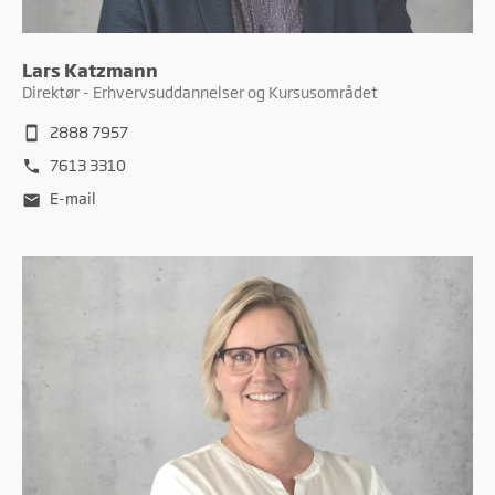
Lars Katzmann
Direktør - Erhvervsuddannelser og Kursusområdet
2888 7957
smartphone
7613 3310
phone
E-mail
mail