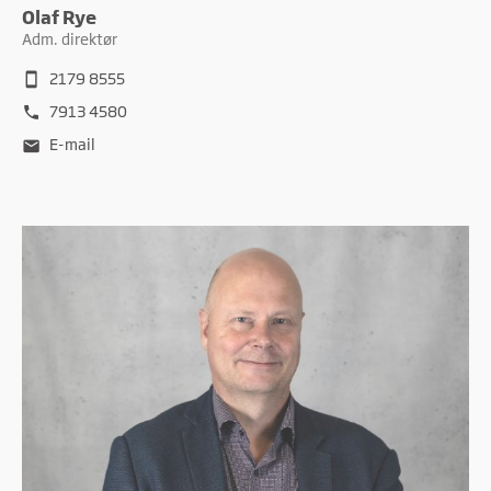
Olaf Rye
Adm. direktør
2179 8555
smartphone
7913 4580
phone
E-mail
mail