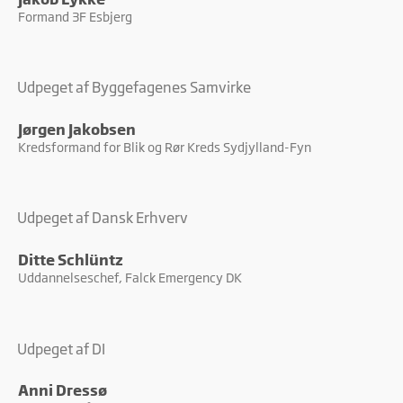
Formand 3F Esbjerg
Marketing cookies bruges til at spore brugere på tværs af
websites. Hensigten er at vise annoncer, der er relevante og
engagerende for den enkelte bruger, og dermed mere
værdifulde for udgivere og tredjeparts-annoncører.
Udpeget af Byggefagenes Samvirke
Jørgen Jakobsen
Kredsformand for Blik og Rør Kreds Sydjylland-Fyn
Udpeget af Dansk Erhverv
Ditte Schlüntz
Uddannelseschef, Falck Emergency DK
Udpeget af DI
Anni Dressø