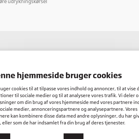
øre udrykningskørsel
lsen bygget op
nne hjemmeside bruger cookies
logistik, hvor du bliver præsenteret for
ruger cookies til at tilpasse vores indhold og annoncer, til at vise 
r og lageroperatør.
tioner til sociale medier og til at analysere vores trafik. Vi deler 
sninger om din brug af vores hjemmeside med vores partnere in
andt andet truckcertifikat, varebilscertifikat og
sociale medier, annonceringspartnere og analysepartnere. Vores
transportbranchen.
nere kan kombinere disse data med andre oplysninger, du har gi
 eller som de har indsamlet fra din brug af deres tjenester.
r og er fordelt på 4 skoleperioder, som foregår på
 med et relevant specialefag, som vælges i samarbejde