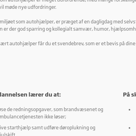
vil møde nye udfordringer.
miljøet som autohjælper, er præget af en dagligdag med selv
 er der god sparring og kollegialt samvær, humor, hjælpsom
ært autohjælper får du et svendebrev, som er et bevis på din
annelsen lærer du at: ​
På s
øse de redningsopgaver, som brandvæsenet og
mbulancetjenesten ikke løser;
ive starthjælp samt udføre døroplukning og
julskift.