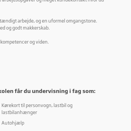
stændigt arbejde, og en uformel omgangstone.
hed og godt makkerskab.
e kompetencer og viden.
kolen får du undervisning i fag som:
Kørekort til personvogn, lastbil og
lastbilanhænger
Autohjælp