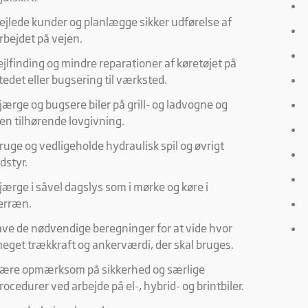
ejlede kunder og planlægge sikker udførelse af
rbejdet på vejen.
ejlfinding og mindre reparationer af køretøjet på
tedet eller bugsering til værksted.
jærge og bugsere biler på grill- og ladvogne og
en tilhørende lovgivning.
ruge og vedligeholde hydraulisk spil og øvrigt
dstyr.
jærge i såvel dagslys som i mørke og køre i
erræn.
ave de nødvendige beregninger for at vide hvor
eget trækkraft og ankerværdi, der skal bruges.
ære opmærksom på sikkerhed og særlige
rocedurer ved arbejde på el-, hybrid- og brintbiler.