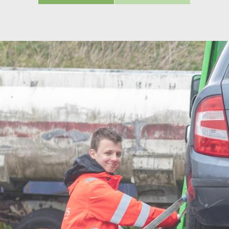
Mark
Marke
annon
værdi