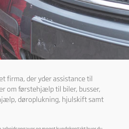
t firma, der yder assistance til
r om førstehjælp til biler, busser,
hjælp, døroplukning, hjulskift samt
e arbejdsopgaver og meget kundekontakt hvor du