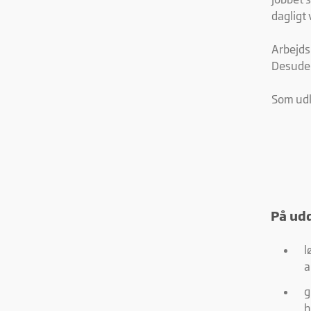
dagligt 
Arbejds
Desuden
Som udl
På udd
l
a
g
h