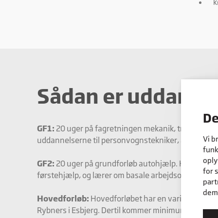
k
Sådan er uddanne
De
GF1:
20 uger på fagretningen mekanik, transport og 
Vi b
uddannelserne til personvognstekniker, autohjælpe
funk
oply
GF2:
20 uger på grundforløb autohjælp. Her får du bl
for 
førstehjælp, og lærer om basale arbejdsopgaver i 
part
dem,
Hovedforløb:
Hovedforløbet har en varighed på 2 å
Rybners i Esbjerg. Dertil kommer minimum tre uger