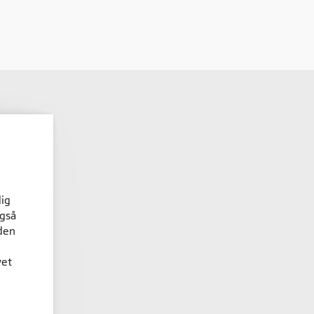
dig
også
den
vet