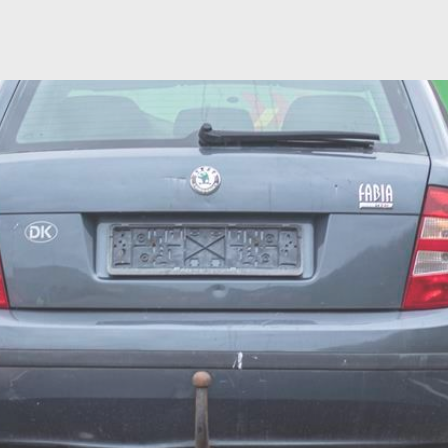
eting
ting cookies bruges til at spore brugere på tværs af websites. Hensigten er at vis
cer, der er relevante og engagerende for den enkelte bruger, og dermed mere
fulde for udgivere og tredjeparts-annoncører.