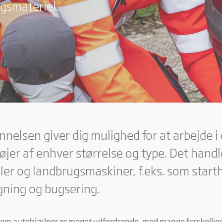
gsmateriel.
nelsen giver dig mulighed for at arbejde i e
øjer af enhver størrelse og type. Det handle
iler og landbrugsmaskiner, f.eks. som start
ning og bugsering.
som autohjælper er meget udfordrende, med mange forskellig