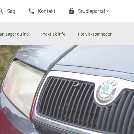
arch
phone
lock
Søg
Kontakt
Studieportal
keyboard_arrow_down
an søger du ind
Praktisk info
For virksomheder