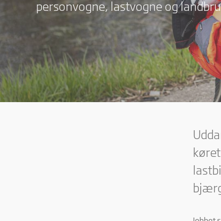
personvogne, lastvogne og landbru
Uddan
køret
lastb
bjærg
Jobbet 