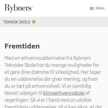
menu
MENU
TEKNISK SKOLE
Fremtiden
Med en erhvervsuddannelse fra Rybners
Tekniske Skole har du mange muligheder for
at gøre dine drømme til virkelighed. Her tager
du en uddannelse der giver mening, og hvor
du er tæt på erhvervslivet. Vi er samtidig
blevet udpeget til
klimaerhvervsskole
af
regeringen. Så vi er i færd med at udvikle
fremtidens uddannelser, så vi kan sikre, at der