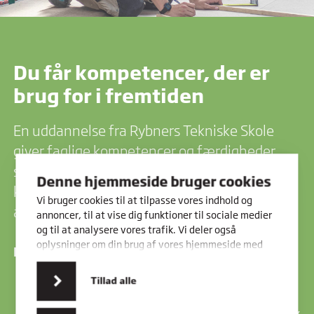
Du får kompetencer, der er
brug for i fremtiden
En uddannelse fra Rybners Tekniske Skole
giver faglige kompetencer og færdigheder,
som man kan være stolt af. Din uddannelse er
Denne hjemmeside bruger cookies
konstrueret, så opgaver og indhold direkte
Vi bruger cookies til at tilpasse vores indhold og
afspejler efterspørgslen i erhvervslivet.
annoncer, til at vise dig funktioner til sociale medier
og til at analysere vores trafik. Vi deler også
oplysninger om din brug af vores hjemmeside med
Med en uddannelse fra Teknisk Skole får du:
vores partnere inden for sociale medier,
annonceringspartnere og analysepartnere. Vores
Tillad alle
kompetencer, der er brug for i fremtiden
partnere kan kombinere disse data med andre
oplysninger, du har givet dem, eller som de har
mulighed for et spændende job med udfordringer,