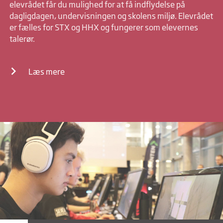
elevrådet får du mulighed for at få indflydelse på
dagligdagen, undervisningen og skolens miljø. Elevrådet
er fælles for STX og HHX og fungerer som elevernes
talerør.
Læs mere