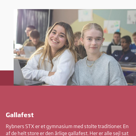
Gallafest
Rybners STX er et gymnasium med stolte traditioner. En
af de helt store er den årlige gallafest. Her er alle sejl sat