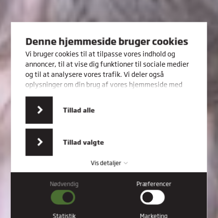
Denne hjemmeside bruger cookies
Vi bruger cookies til at tilpasse vores indhold og
annoncer, til at vise dig funktioner til sociale medier
og til at analysere vores trafik. Vi deler også
oplysninger om din brug af vores hjemmeside med
vores partnere inden for sociale medier,
annonceringspartnere og analysepartnere. Vores
Tillad alle
partnere kan kombinere disse data med andre
oplysninger, du har givet dem, eller som de har
indsamlet fra din brug af deres tjenester.
Tillad valgte
Vis detaljer
Nødvendig
Præferencer
Nødvendig
Nødvendige cookies hjælper med at gøre en hjemmeside
brugbar ved at aktivere grundlæggende funktioner såsom
Statistik
Marketing