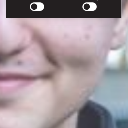
side-navigation og adgang til sikre områder af hjemmesiden.
Hjemmesiden kan ikke fungere ordentligt uden disse cookies.
Præferencer
Præference cookies gør det muligt for en hjemmeside at huske
oplysninger, der ændrer den måde hjemmesiden ser ud eller
opfører sig på. F.eks. dit foretrukne sprog, eller den region, du
befinder dig i.
Statistik
Statistiske cookies giver hjemmesideejere indsigt i brugernes
interaktion med hjemmesiden, ved at indsamle og rapportere
oplysninger anonymt.
Marketing
Marketing cookies bruges til at spore brugere på tværs af
websites. Hensigten er at vise annoncer, der er relevante og
engagerende for den enkelte bruger, og dermed mere
værdifulde for udgivere og tredjeparts-annoncører.