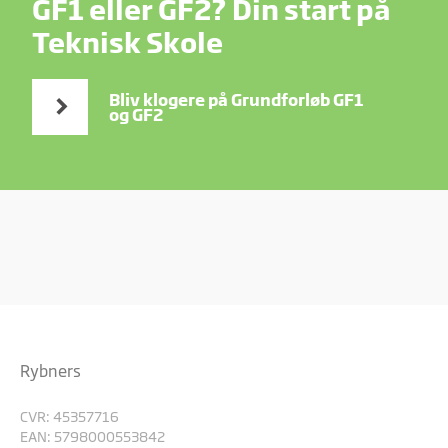
GF1 eller GF2? Din start på
Teknisk Skole
Bliv klogere på Grundforløb GF1
og GF2
Rybners
CVR: 45357716
EAN: 5798000553842