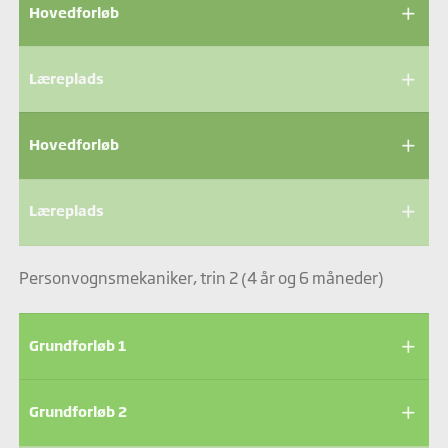
add
Hovedforløb
add
Læreplads
add
Hovedforløb
add
Læreplads
Personvognsmekaniker, trin 2 (4 år og 6 måneder)
add
Grundforløb 1
add
Grundforløb 2