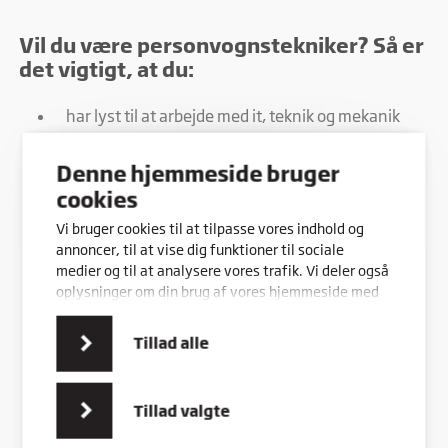
Vil du være personvognstekniker? Så er
det vigtigt, at du:
har lyst til at arbejde med it, teknik og mekanik
har lyst til løbende at dygtiggøre dig og udbygge
Denne hjemmeside bruger
din specialviden
cookies
har interesse for miljøet
Vi bruger cookies til at tilpasse vores indhold og
er praktisk anlagt og har lyst til at bruge dine
annoncer, til at vise dig funktioner til sociale
hænder
medier og til at analysere vores trafik. Vi deler også
oplysninger om din brug af vores hjemmeside med
er serviceminded og god til at tale med kunder
vores partnere inden for sociale medier,
annonceringspartnere og analysepartnere. Vores
kan arbejde omhyggeligt og præcist
Tillad alle
partnere kan kombinere disse data med andre
kan arbejde selvstændigt
oplysninger, du har givet dem, eller som de har
indsamlet fra din brug af deres tjenester.
kan udarbejde dokumentation i forbindelse med
Tillad valgte
dit arbejde