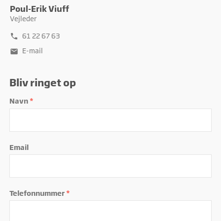
Poul-Erik Viuff
Vejleder
61 22 67 63
phone
E-mail
mail
Bliv ringet op
Navn
*
Email
Telefonnummer
*