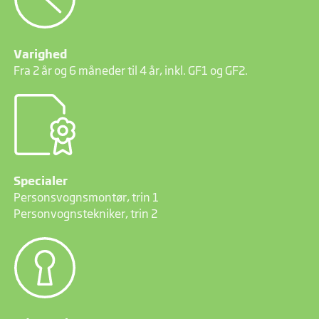
Marketing cookies bruges til at spore brugere på tværs af
websites. Hensigten er at vise annoncer, der er relevante og
engagerende for den enkelte bruger, og dermed mere
værdifulde for udgivere og tredjeparts-annoncører.
Varighed
Fra 2 år og 6 måneder til 4 år, inkl. GF1 og GF2.
Specialer
Personsvognsmontør, trin 1
Personvognstekniker, trin 2