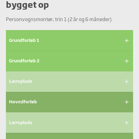
bygget op
Personvognsmontør, trin 1 (2 år og 6 måneder)
add
Grundforløb 1
add
Grundforløb 2
add
Læreplads
add
Hovedforløb
add
Læreplads