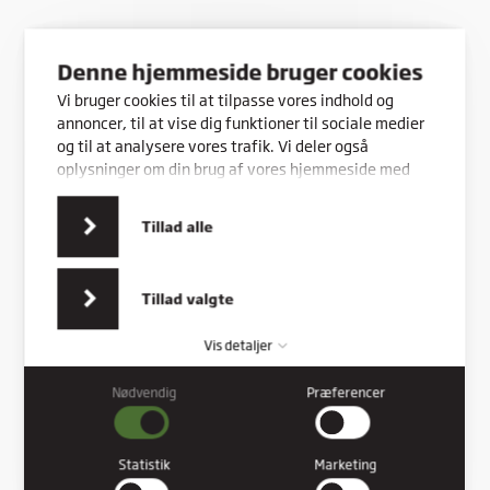
Denne hjemmeside bruger cookies
Vi bruger cookies til at tilpasse vores indhold og
annoncer, til at vise dig funktioner til sociale medier
og til at analysere vores trafik. Vi deler også
oplysninger om din brug af vores hjemmeside med
vores partnere inden for sociale medier,
annonceringspartnere og analysepartnere. Vores
Tillad alle
partnere kan kombinere disse data med andre
oplysninger, du har givet dem, eller som de har
indsamlet fra din brug af deres tjenester.
Tillad valgte
Vis detaljer
Nødvendig
Præferencer
Nødvendig
Nødvendige cookies hjælper med at gøre en hjemmeside
brugbar ved at aktivere grundlæggende funktioner såsom
Statistik
Marketing
side-navigation og adgang til sikre områder af hjemmesiden.