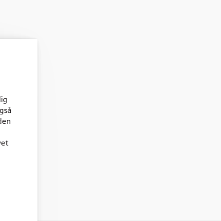
dig
også
den
vet