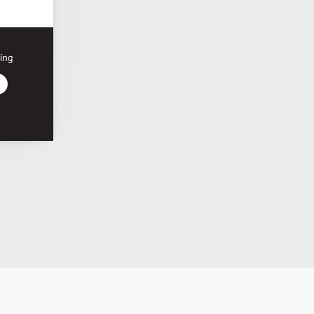
ing
r den
on, du
iden,
e