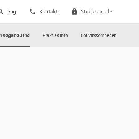
arch
phone
lock
Søg
Kontakt
Studieportal
keyboard_arrow_down
 søger du ind
Praktisk info
For virksomheder