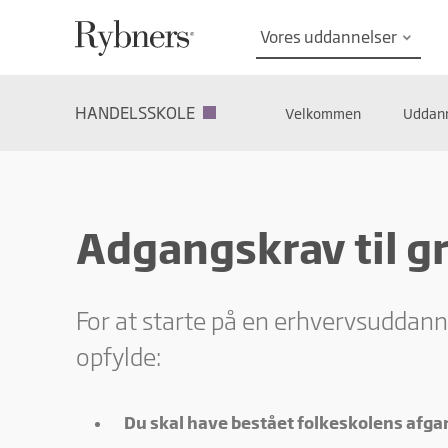
Vores uddannelser
keyboard_arrow_down
HANDELSSKOLE
Velkommen
Uddann
Adgangskrav til g
For at starte på en erhvervsuddann
opfylde:
Du skal have bestået folkeskolens afg