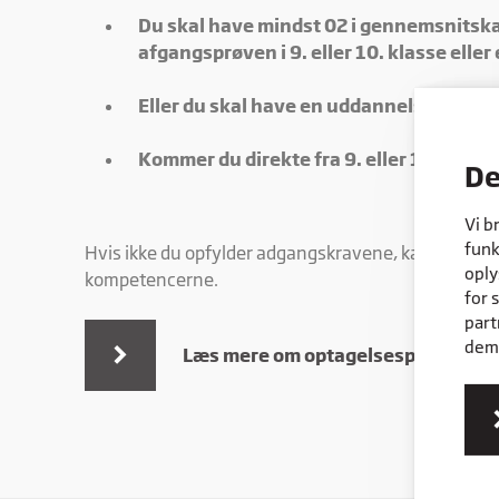
Du skal have mindst 02 i gennemsnitska
afgangsprøven i 9. eller 10. klasse eller
Eller du skal have en uddannelsesaftale
Kommer du direkte fra 9. eller 10 klass
De
Vi b
funk
Hvis ikke du opfylder adgangskravene, kan du vælg
oply
kompetencerne.
for 
part
dem,
Læs mere om optagelsesprøven