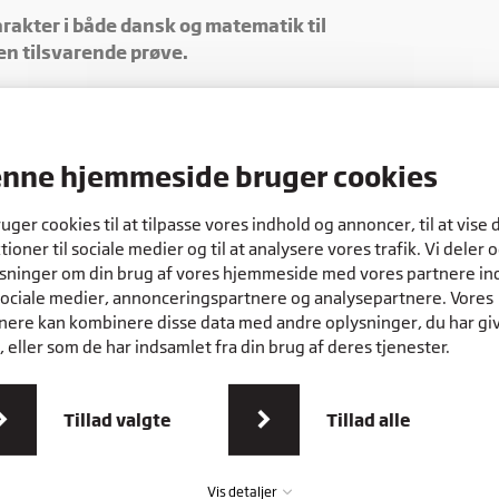
rakter i både dansk og matematik til
 en tilsvarende prøve.
 i en virksomhed.
e, skal du også erklæres uddannelsesparat.
nne hjemmeside bruger cookies
ruger cookies til at tilpasse vores indhold og annoncer, til at vise 
tioner til sociale medier og til at analysere vores trafik. Vi deler 
e at gennemføre en optagelsesprøve, og vise, at du har
sninger om din brug af vores hjemmeside med vores partnere in
sociale medier, annonceringspartnere og analysepartnere. Vores
nere kan kombinere disse data med andre oplysninger, du har gi
 eller som de har indsamlet fra din brug af deres tjenester.
Tillad valgte
Tillad alle
Vis detaljer