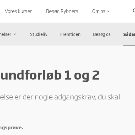
se
Vores kurser
Besøg Rybners
Om os
keyboard_arrow_down
elser
Studieliv
Fremtiden
Besøg os
Sådan
keyboard_arrow_down
rundforløb 1 og 2
else er der nogle adgangskrav, du skal
angsprøve.