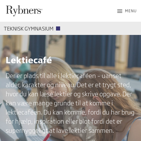
menu
MENU
TEKNISK GYMNASIUM
Lektiecafé
Der er plads til alle i lektiecaféen – uanset
alder, karakter og niveau. Det er et trygt sted,
hvor du kan læse lektier og skrive opgave. Der
kan være mange grunde til at komme i
lektiecaféen. Du kan komme, fordi du har brug
for hjælp, inspiration eller blot fordi det er
superhyggeligt at lave lektier sammen.