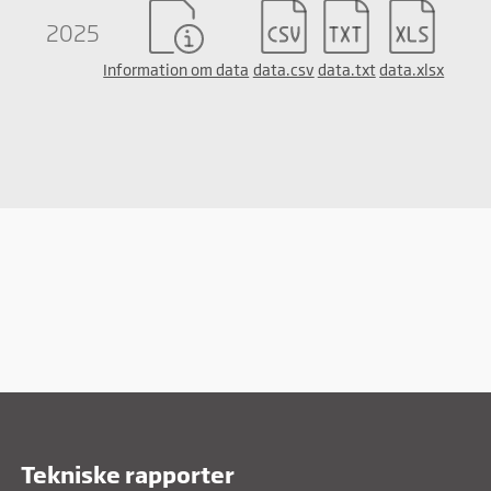
Marketing
2025
Marketing cookies bruges til at spore brugere på tværs af
websites. Hensigten er at vise annoncer, der er relevante og
Information om data
data.csv
data.txt
data.xlsx
engagerende for den enkelte bruger, og dermed mere
værdifulde for udgivere og tredjeparts-annoncører.
Tekniske rapporter