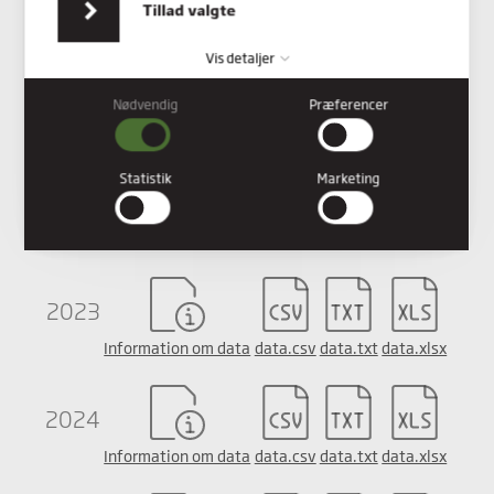
Tillad valgte
Vis detaljer
Nødvendig
Præferencer
Nødvendig
KVAGLUND SØ DATA:
Nødvendige cookies hjælper med at gøre en hjemmeside
brugbar ved at aktivere grundlæggende funktioner såsom
Statistik
Marketing
side-navigation og adgang til sikre områder af hjemmesiden.
2022
Hjemmesiden kan ikke fungere ordentligt uden disse cookies.
Information om data
data.csv
data.txt
data.xlsx
Præferencer
Præference cookies gør det muligt for en hjemmeside at huske
2023
oplysninger, der ændrer den måde hjemmesiden ser ud eller
opfører sig på. F.eks. dit foretrukne sprog, eller den region, du
Information om data
data.csv
data.txt
data.xlsx
befinder dig i.
Statistik
2024
Statistiske cookies giver hjemmesideejere indsigt i brugernes
interaktion med hjemmesiden, ved at indsamle og rapportere
Information om data
data.csv
data.txt
data.xlsx
oplysninger anonymt.