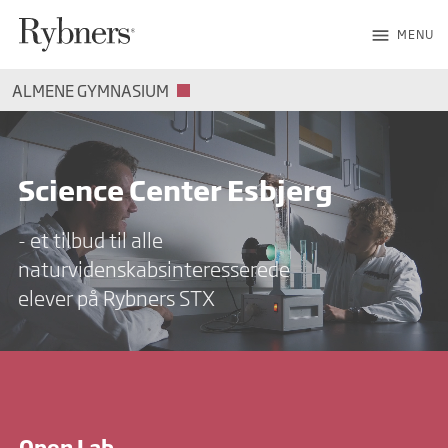
menu
MENU
ALMENE GYMNASIUM
Science Center Esbjerg
- et tilbud til alle
naturvidenskabsinteresserede
elever på Rybners STX
Open Lab