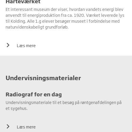
Harteværket
Et interessant museum der viser, hvordan vandets energi blev
Marketing
anvendt til energiproduktion fra ca. 1920. Værket leverede lys
Marketing cookies bruges til at spore brugere på tværs af
til Kolding. Alle 1.g elever besøger museet i forbindelse med
websites. Hensigten er at vise annoncer, der er relevante og
naturvidenskabeligt grundforløb.
engagerende for den enkelte bruger, og dermed mere
værdifulde for udgivere og tredjeparts-annoncører.
Læs mere
Undervisningsmaterialer
Radiograf for en dag
Undervisningsmateriale til et besøg på røntgenafdelingen på
et sygehus.
Læs mere