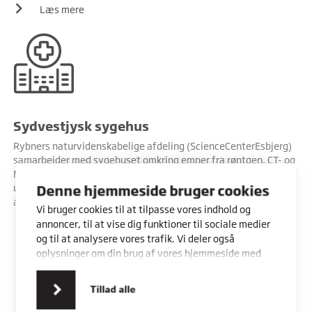
Læs mere
Sydvestjysk sygehus
Rybners naturvidenskabelige afdeling (ScienceCenterEsbjerg)
samarbejder med sygehuset omkring emner fra røntgen, CT- og
MR-skanning til den biologiske virkning af medicin. Se
undervisningsmaterialer til et forløb omkring radiografernes
Denne hjemmeside bruger cookies
arbejde.
Vi bruger cookies til at tilpasse vores indhold og
annoncer, til at vise dig funktioner til sociale medier
og til at analysere vores trafik. Vi deler også
Læs mere
oplysninger om din brug af vores hjemmeside med
vores partnere inden for sociale medier,
annonceringspartnere og analysepartnere. Vores
Tillad alle
partnere kan kombinere disse data med andre
oplysninger, du har givet dem, eller som de har